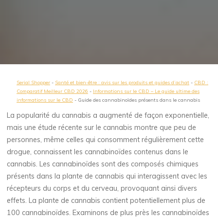
Serial Shopper
-
Santé et bien-être : avis sur les produits et guides d’achat
-
CBD :
Comparatif Meilleur CBD 2026
-
Informations sur le CBD – Le guide ultime des
informations sur le CBD
-
Guide des cannabinoïdes présents dans le cannabis
La popularité du cannabis a augmenté de façon exponentielle,
mais une étude récente sur le cannabis montre que peu de
personnes, même celles qui consomment régulièrement cette
drogue, connaissent les cannabinoïdes contenus dans le
cannabis. Les cannabinoïdes sont des composés chimiques
présents dans la plante de cannabis qui interagissent avec les
récepteurs du corps et du cerveau, provoquant ainsi divers
effets. La plante de cannabis contient potentiellement plus de
100 cannabinoïdes. Examinons de plus près les cannabinoïdes