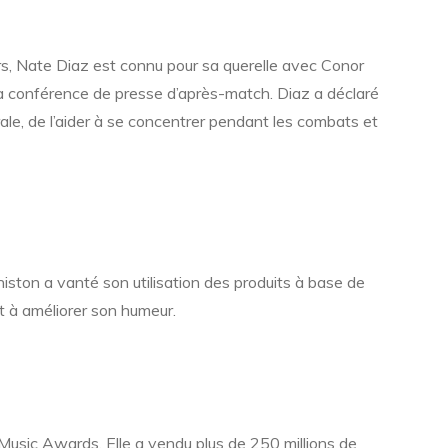
rs, Nate Diaz est connu pour sa querelle avec Conor
a conférence de presse d’après-match. Diaz a déclaré
rale, de l’aider à se concentrer pendant les combats et
niston a vanté son utilisation des produits à base de
t à améliorer son humeur.
usic Awards. Elle a vendu plus de 250 millions de