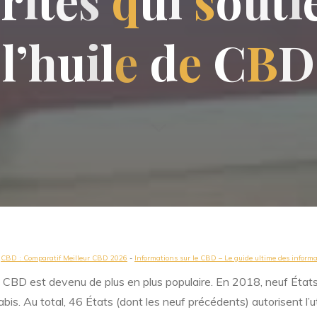
b
r
i
t
é
s
q
u
i
s
o
u
t
i
l
’
h
u
i
l
e
d
e
C
B
D
-
CBD : Comparatif Meilleur CBD 2026
-
Informations sur le CBD – Le guide ultime des inform
le CBD est devenu de plus en plus populaire. En 2018, neuf États
bis. Au total, 46 États (dont les neuf précédents) autorisent l’