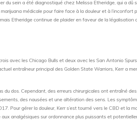
r du sein a été diagnostiqué chez Melissa Etheridge, qui a dû s
a marijuana médicale pour faire face à la douleur et à l’inconfort
mais Etheridge continue de plaider en faveur de la légalisation 
is avec les Chicago Bulls et deux avec les San Antonio Spurs. I
’actuel entraîneur principal des Golden State Warriors, Kerr a men
s du dos. Cependant, des erreurs chirurgicales ont entraîné des 
sements, des nausées et une altération des sens. Les symptôm
7. Pour gérer la douleur, Kerr s’est tourné vers le CBD et la m
e aux analgésiques sur ordonnance plus puissants et potentielle