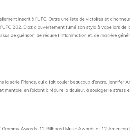
ment inscrit à l’UFC. Outre une liste de victoires et d’honneu
 l’UFC 202, Diaz a ouvertement fumé son stylo à vape lors de l
essus de guérison, de réduire l’inflammation et, de manière géné
la série Friends, qui a fait couler beaucoup d’encre, Jennifer A
ntale, en l’aidant à réduire la douleur, à soulager le stress e
euf Grammy Awards, 12 Billboard Music Awards et 12 American M