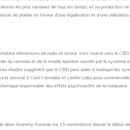
iciennes les plus vendues de tous les temps, et sa production ne
e de plaider en faveur d’une légalisation et d’une utilisation 
ntateur d’émissions de radio et acteur, s’est tourné vers le CB
ie du cerveau et de la moelle épinière causée par le système im
taines études suggèrent que le CBD peut aider à soulager les sy
l s’est associé à Cura Cannabis et Lenitiv Labs pour commercia
himique responsable des effets psychoactifs de la marijuana.
de deux Grammy Awards sur 15 nominations depuis le début de s