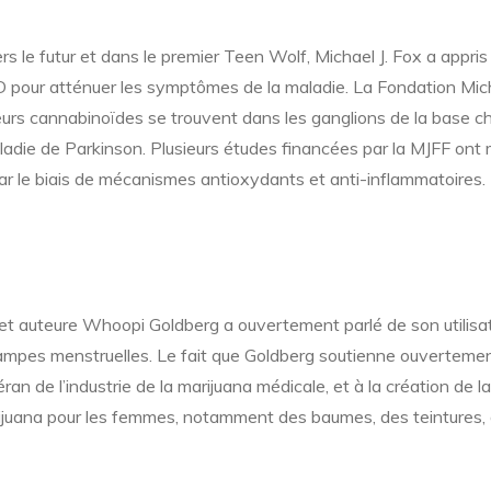
rs le futur et dans le premier Teen Wolf, Michael J. Fox a appris
e CBD pour atténuer les symptômes de la maladie. La Fondation Mic
rs cannabinoïdes se trouvent dans les ganglions de la base ch
adie de Parkinson. Plusieurs études financées par la MJFF ont
par le biais de mécanismes antioxydants et anti-inflammatoires.
n et auteure Whoopi Goldberg a ouvertement parlé de son utilisa
crampes menstruelles. Le fait que Goldberg soutienne ouverteme
n de l’industrie de la marijuana médicale, et à la création de 
rijuana pour les femmes, notamment des baumes, des teintures, d