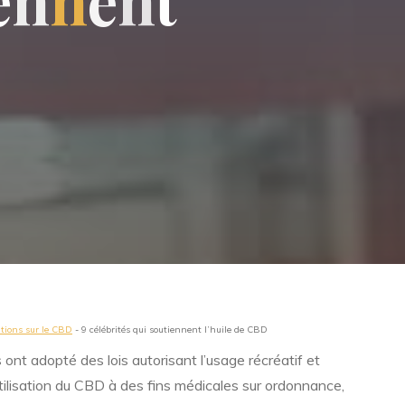
e
n
n
e
n
t
ations sur le CBD
-
9 célébrités qui soutiennent l’huile de CBD
 ont adopté des lois autorisant l’usage récréatif et
utilisation du CBD à des fins médicales sur ordonnance,