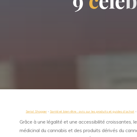
9
c
é
l
é
Serial Shopper
-
Santé et bien-être : avis sur les produits et guides d’achat
Grâce à une légalité et une accessibilité croissantes, 
médicinal du cannabis et des produits dérivés du canna